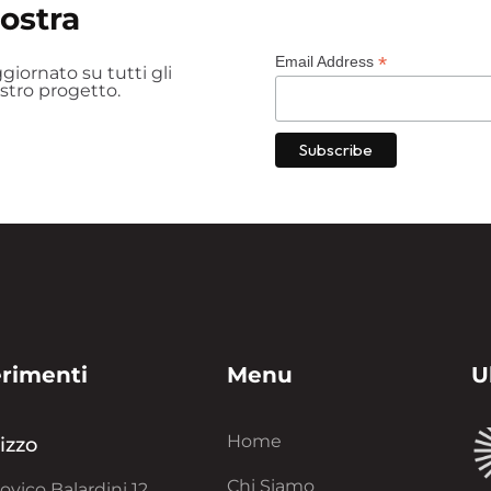
nostra
*
Email Address
iornato su tutti gli
ostro progetto.
erimenti
Menu
U
Home
rizzo
Chi Siamo
ovico Balardini 12