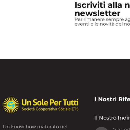
Iscriviti alla 
newsletter
Per rimanere sempre agg
eventi e le novità del n
I Nostri Rif
Il Nostro Indi
Un know-how maturato nel
Via Lod