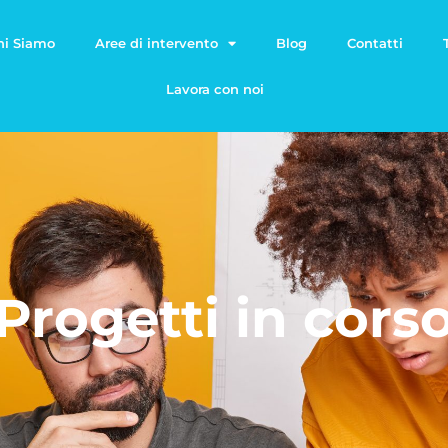
hi Siamo
Aree di intervento
Blog
Contatti
Lavora con noi
Progetti in cors