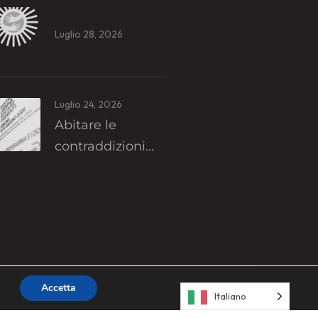
Luglio 28, 2026
Luglio 24, 2026
Abitare le
contraddizioni...
Accetta
Italiano
24 Un Sole Per Tutti - Designed By
Wespo
.