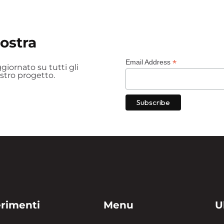
nostra
*
Email Address
iornato su tutti gli
ostro progetto.
erimenti
Menu
U